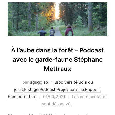
À l’aube dans la forêt – Podcast
avec le garde-faune Stéphane
Mettraux
par
aguggisb
Biodiversité
,
Bois du
jorat
,
Pistage
,
Podcast
,
Projet terminé
,
Rapport
Publié
homme-nature
01/09/2021
Les commentaires
le
sont désactivés.