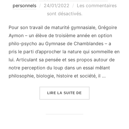
Publié
personnels
24/01/2022
Les commentaires
le
sont désactivés.
Pour son travail de maturité gymnasiale, Grégoire
Aymon – un élève de troisième année en option
philo-psycho au Gymnase de Chamblandes – a
pris le parti d’approcher la nature qui sommeille en
lui. Articulant sa pensée et ses propos autour de
notre perception du loup dans un essai mêlant
philosophie, biologie, histoire et société, il …
« RETOUR AU LOUP QUI
LIRE LA SUITE DE