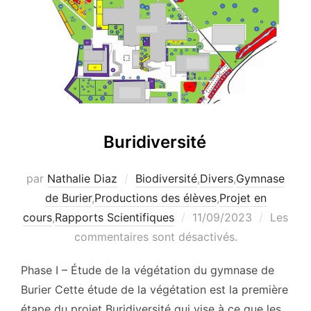
Buridiversité
par
Nathalie Diaz
Biodiversité
,
Divers
,
Gymnase
de Burier
,
Productions des élèves
,
Projet en
Publié
cours
,
Rapports Scientifiques
11/09/2023
Les
le
commentaires sont désactivés.
Phase I – Étude de la végétation du gymnase de
Burier Cette étude de la végétation est la première
étape du projet Buridiversité qui vise à ce que les