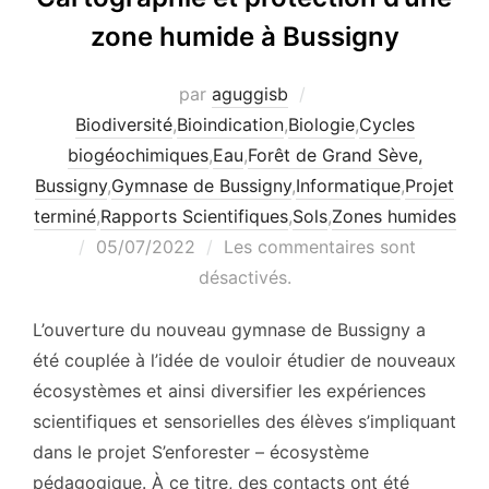
zone humide à Bussigny
par
aguggisb
Biodiversité
,
Bioindication
,
Biologie
,
Cycles
biogéochimiques
,
Eau
,
Forêt de Grand Sève,
Bussigny
,
Gymnase de Bussigny
,
Informatique
,
Projet
terminé
,
Rapports Scientifiques
,
Sols
,
Zones humides
Publié
05/07/2022
Les commentaires sont
le
désactivés.
L’ouverture du nouveau gymnase de Bussigny a
été couplée à l’idée de vouloir étudier de nouveaux
écosystèmes et ainsi diversifier les expériences
scientifiques et sensorielles des élèves s’impliquant
dans le projet S’enforester – écosystème
pédagogique. À ce titre, des contacts ont été