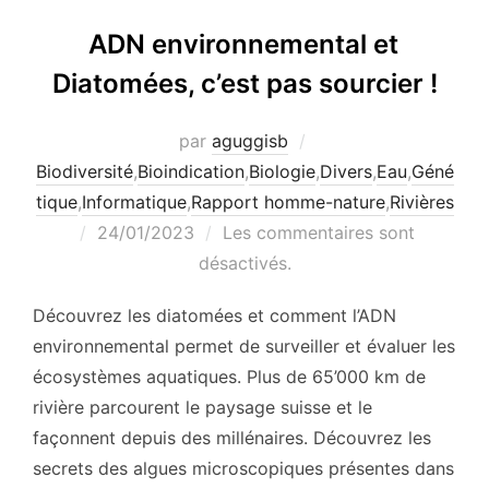
ADN environnemental et
Diatomées, c’est pas sourcier !
par
aguggisb
Biodiversité
,
Bioindication
,
Biologie
,
Divers
,
Eau
,
Géné
tique
,
Informatique
,
Rapport homme-nature
,
Rivières
Publié
24/01/2023
Les commentaires sont
le
désactivés.
Découvrez les diatomées et comment l’ADN
environnemental permet de surveiller et évaluer les
écosystèmes aquatiques. Plus de 65’000 km de
rivière parcourent le paysage suisse et le
façonnent depuis des millénaires. Découvrez les
secrets des algues microscopiques présentes dans