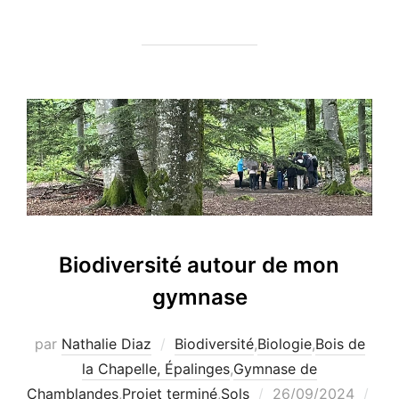
Biodiversité autour de mon
gymnase
par
Nathalie Diaz
Biodiversité
,
Biologie
,
Bois de
la Chapelle, Épalinges
,
Gymnase de
Publié
Chamblandes
,
Projet terminé
,
Sols
26/09/2024