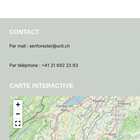
des
publications
CONTACT
Par mail : senforester@unil.ch
Par téléphone : +41 21 692 23 93
CARTE INTERACTIVE
+
−