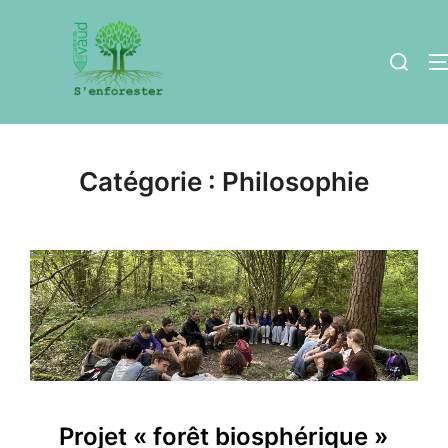
Aller
au
Recherch
contenu
Catégorie :
Philosophie
Projet « forêt biosphérique »