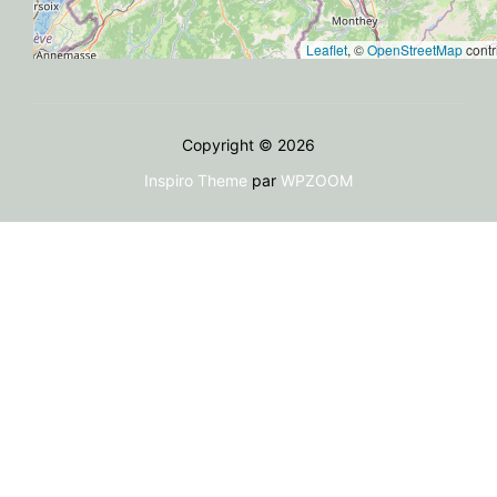
Leaflet
, ©
OpenStreetMap
contr
Copyright © 2026
Inspiro Theme
par
WPZOOM