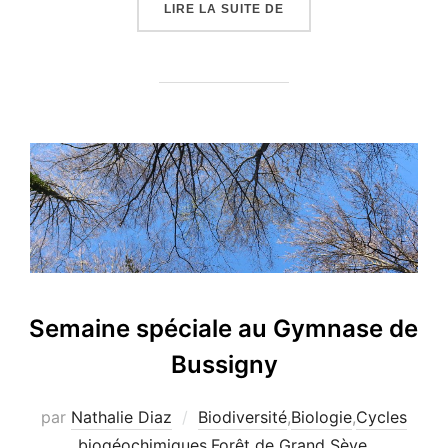
« PROJET « FORÊT BIOS
LIRE LA SUITE DE
Semaine spéciale au Gymnase de
Bussigny
par
Nathalie Diaz
Biodiversité
,
Biologie
,
Cycles
biogéochimiques
,
Forêt de Grand Sève,