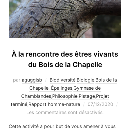
À la rencontre des êtres vivants
du Bois de la Chapelle
par
aguggisb
Biodiversité
,
Biologie
,
Bois de la
Chapelle, Épalinges
,
Gymnase de
Chamblandes
,
Philosophie
,
Pistage
,
Projet
Publié
terminé
,
Rapport homme-nature
07/12/2020
le
Les commentaires sont désactivés.
Cette activité a pour but de vous amener à vous