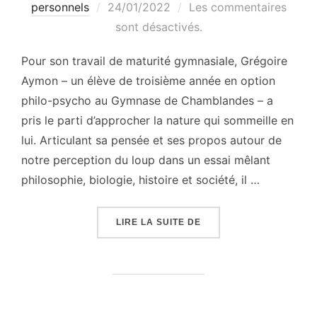
Publié
personnels
24/01/2022
Les commentaires
le
sont désactivés.
Pour son travail de maturité gymnasiale, Grégoire
Aymon – un élève de troisième année en option
philo-psycho au Gymnase de Chamblandes – a
pris le parti d’approcher la nature qui sommeille en
lui. Articulant sa pensée et ses propos autour de
notre perception du loup dans un essai mêlant
philosophie, biologie, histoire et société, il …
« RETOUR AU LOUP QUI
LIRE LA SUITE DE