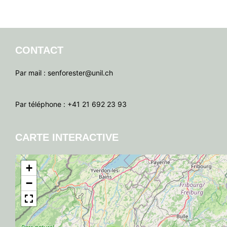
CONTACT
Par mail : senforester@unil.ch
Par téléphone : +41 21 692 23 93
CARTE INTERACTIVE
+
−